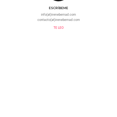
ESCRÍBEME
info(at)irenebernad.com
contacto(at)irenebernad.com
TE LEO