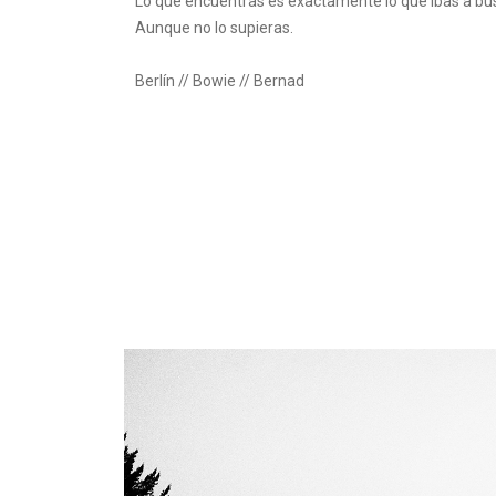
Lo que encuentras es exactamente lo que ibas a bus
Aunque no lo supieras.
Berlín // Bowie // Bernad