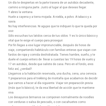
Un día te despiertas en la parte trasera de un autobús decadente,
camino a ninguna parte. Justo al lugar al que deseas llegar.
Y abres la ventana.
Huele a cayena y a tierra mojada. A niebla, a polvo. A tabaco y a
savia.
No hay interferencias. Ni agujas que te indiquen lo que te queda por
vivir.
Sólo escuchas tus latidos cerca de tus oídos. Y es lo único básico y
vital que te exige el cuerpo para proseguir.
Por fin llegas a ese lugar impronunciable, después de horas de
viaje, compartiendo habitáculo con familias enteras que viajan con
fardos de ropa y comida deshidratada. Tienes hambre, sueño, y te
duele el cuerpo entero de llevar a cuestas las 19 horas de vuelo y
17 en autobús, desde que saliste de casa. Pero en el fondo, eres
feliz así, ¿verdad?.
Llegamos a la habitación reservada, una ducha, cena, una cerveza.
Y prepararnos para el trekking de montaña que acabamos de decidir
que vamos a hacer al día siguiente. Viajar sin preparación previa
(más que lo básico), te da esa libertad de acción que te mantiene
viva.
Los desayunos birmanos se componen normalmente de noodles
con verduras o salsa de pescado, o con cacahuetes como