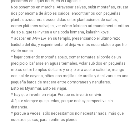
probamos en aquel hotel, en el Lago Inle.
Nos ponemos en marcha. Atravesar selvas, subir montañas, cruzar
ríos por encima de árboles caídos, encontrarnos con pequeñas
plantas azucareras escondidas entre plantaciones de cañas,
comer plátanos salvajes, ver cómo fabrican artesanalmente tortitas
de soja, que te inviten a una boda birmana, kalashnikovs.
Y acabar en
Mān Loi
, en su templo, presenciando el último rezo
budista del día, y experimentar el déjà vu más escandaloso que he
vivido nunca.
Y bajar corriendo montaña abajo, comer tomates al borde de un
precipicio, bañarse en aguas termales, volar subidos en pequeñas
motos entre templos de barro y oro, olor a aceite caliente, mango
con sal de cayena, niños con mejillas de arcilla y deslizarse en una
pequeña barca de madera entre cormoranes y nenúfares.
Esto es Myanmar. Esto es viajar.
Y hay que invertir en viajar. Porque es invertir en vivir.
Aléjate siempre que puedas, porque no hay perspectiva sin
distancia.
Y porque a veces, sólo necesitamos no necesitar nada, más que
nuestros pasos, para sentirnos plenos.