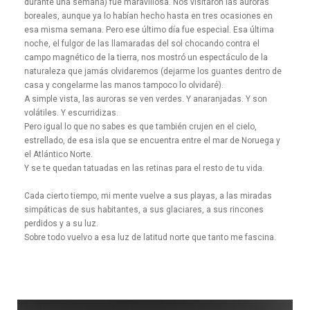
durante una semana) fue maravillosa. Nos visitaron las auroras
boreales, aunque ya lo habían hecho hasta en tres ocasiones en
esa misma semana. Pero ese último día fue especial. Esa última
noche, el fulgor de las llamaradas del sol chocando contra el
campo magnético de la tierra, nos mostró un espectáculo de la
naturaleza que jamás olvidaremos (dejarme los guantes dentro de
casa y congelarme las manos tampoco lo olvidaré).
A simple vista, las auroras se ven verdes. Y anaranjadas. Y son
volátiles. Y escurridizas.
Pero igual lo que no sabes es que también crujen en el cielo,
estrellado, de esa isla que se encuentra entre el mar de Noruega y
el Atlántico Norte.
Y se te quedan tatuadas en las retinas para el resto de tu vida.
Cada cierto tiempo, mi mente vuelve a sus playas, a las miradas
simpáticas de sus habitantes, a sus glaciares, a sus rincones
perdidos y a su luz.
Sobre todo vuelvo a esa luz de latitud norte que tanto me fascina.