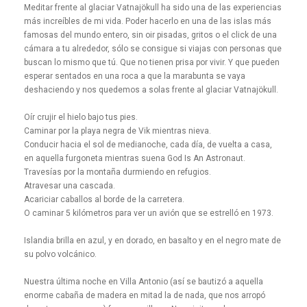
Meditar frente al glaciar Vatnajökull ha sido una de las experiencias
más increíbles de mi vida. Poder hacerlo en una de las islas más
famosas del mundo entero, sin oir pisadas, gritos o el click de una
cámara a tu alrededor, sólo se consigue si viajas con personas que
buscan lo mismo que tú. Que no tienen prisa por vivir. Y que pueden
esperar sentados en una roca a que la marabunta se vaya
deshaciendo y nos quedemos a solas frente al glaciar Vatnajökull.
Oír crujir el hielo bajo tus pies.
Caminar por la playa negra de Vik mientras nieva.
Conducir hacia el sol de medianoche, cada día, de vuelta a casa,
en aquella furgoneta mientras suena God Is An Astronaut.
Travesías por la montaña durmiendo en refugios.
Atravesar una cascada.
Acariciar caballos al borde de la carretera.
O caminar 5 kilómetros para ver un avión que se estrelló en 1973.
Islandia brilla en azul, y en dorado, en basalto y en el negro mate de
su polvo volcánico.
Nuestra última noche en Villa Antonio (así se bautizó a aquella
enorme cabaña de madera en mitad la de nada, que nos arropó