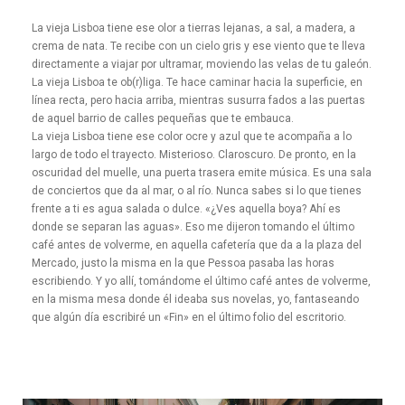
La vieja Lisboa tiene ese olor a tierras lejanas, a sal, a madera, a
crema de nata. Te recibe con un cielo gris y ese viento que te lleva
directamente a viajar por ultramar, moviendo las velas de tu galeón.
La vieja Lisboa te ob(r)liga. Te hace caminar hacia la superficie, en
línea recta, pero hacia arriba, mientras susurra fados a las puertas
de aquel barrio de calles pequeñas que te embauca.
La vieja Lisboa tiene ese color ocre y azul que te acompaña a lo
largo de todo el trayecto. Misterioso. Claroscuro. De pronto, en la
oscuridad del muelle, una puerta trasera emite música. Es una sala
de conciertos que da al mar, o al río. Nunca sabes si lo que tienes
frente a ti es agua salada o dulce. «¿Ves aquella boya? Ahí es
donde se separan las aguas». Eso me dijeron tomando el último
café antes de volverme, en aquella cafetería que da a la plaza del
Mercado, justo la misma en la que Pessoa pasaba las horas
escribiendo. Y yo allí, tomándome el último café antes de volverme,
en la misma mesa donde él ideaba sus novelas, yo, fantaseando
que algún día escribiré un «Fin» en el último folio del escritorio.