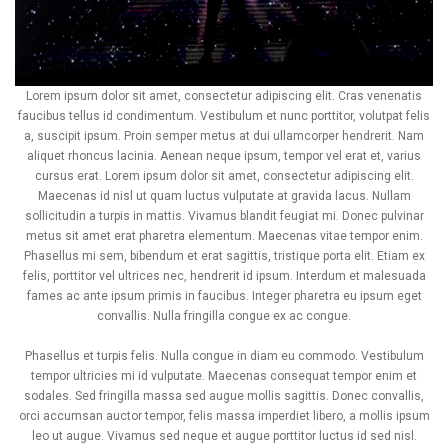
Lorem ipsum dolor sit amet, consectetur adipiscing elit. Cras venenatis
faucibus tellus id condimentum. Vestibulum et nunc porttitor, volutpat felis
a, suscipit ipsum. Proin semper metus at dui ullamcorper hendrerit. Nam
aliquet rhoncus lacinia. Aenean neque ipsum, tempor vel erat et, varius
cursus erat. Lorem ipsum dolor sit amet, consectetur adipiscing elit.
Maecenas id nisl ut quam luctus vulputate at gravida lacus. Nullam
sollicitudin a turpis in mattis. Vivamus blandit feugiat mi. Donec pulvinar
metus sit amet erat pharetra elementum. Maecenas vitae tempor enim.
Phasellus mi sem, bibendum et erat sagittis, tristique porta elit. Etiam ex
felis, porttitor vel ultrices nec, hendrerit id ipsum. Interdum et malesuada
fames ac ante ipsum primis in faucibus. Integer pharetra eu ipsum eget
convallis. Nulla fringilla congue ex ac congue.
Phasellus et turpis felis. Nulla congue in diam eu commodo. Vestibulum
tempor ultricies mi id vulputate. Maecenas consequat tempor enim et
sodales. Sed fringilla massa sed augue mollis sagittis. Donec convallis,
orci accumsan auctor tempor, felis massa imperdiet libero, a mollis ipsum
leo ut augue. Vivamus sed neque et augue porttitor luctus id sed nisl.