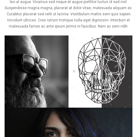
leo ut augue. Vivamus sed neque et augue porttitor luctus id sed nisl.
Suspendisse magna magna, placerat at dolor vitae, malesuada aliquam ex.
Curabitur placerat sed velit ut lacinia. Vestibulum mattis sem quis sapien
tincidunt ultrices. Cras rutrum tristique nulla eget dignissim. Interdum et
malesuada fames ac ante ipsum primis in faucibus. Nam ac sem nibh.