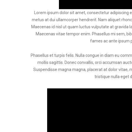
Lorem ipsum dolor sit amet, consectetur adipiscing el
metus at dui ullamcorper hendrerit. Nam aliquet rhoncu
Maecenas id nisl ut quam luctus vulputate at gravida la
Maecenas vitae tempor enim. Phasellus mi sem, bibendu
fames ac ante ipsum pr
Phasellus et turpis felis. Nulla congue in diam eu co
mollis sagittis. Donec convallis, orci accumsan auct
Suspendisse magna magna, placerat at dolor vitae, mal
tristique nulla ege